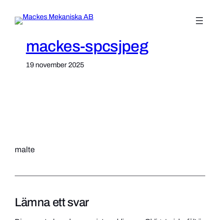
Hoppa
till
innehåll
mackes-spcsjpeg
19 november 2025
malte
Lämna ett svar